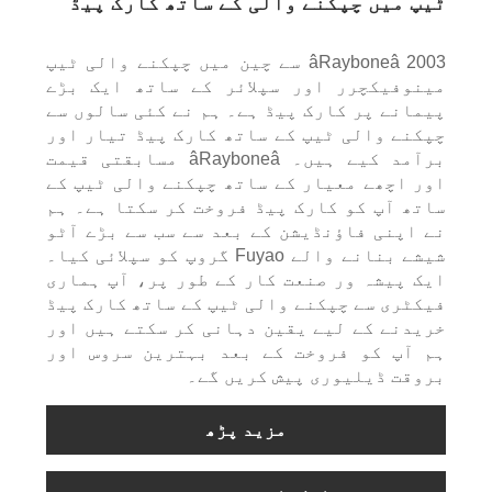
ٹیپ میں چپکنے والی کے ساتھ کارک پیڈ
âRayboneâ 2003 سے چین میں چپکنے والی ٹیپ
مینوفیکچرر اور سپلائر کے ساتھ ایک بڑے
پیمانے پر کارک پیڈ ہے۔ ہم نے کئی سالوں سے
چپکنے والی ٹیپ کے ساتھ کارک پیڈ تیار اور
برآمد کیے ہیں۔ âRayboneâ مسابقتی قیمت
اور اچھے معیار کے ساتھ چپکنے والی ٹیپ کے
ساتھ آپ کو کارک پیڈ فروخت کر سکتا ہے۔ ہم
نے اپنی فاؤنڈیشن کے بعد سے سب سے بڑے آٹو
شیشے بنانے والے Fuyao گروپ کو سپلائی کیا۔
ایک پیشہ ور صنعت کار کے طور پر، آپ ہماری
فیکٹری سے چپکنے والی ٹیپ کے ساتھ کارک پیڈ
خریدنے کے لیے یقین دہانی کر سکتے ہیں اور
ہم آپ کو فروخت کے بعد بہترین سروس اور
بروقت ڈیلیوری پیش کریں گے۔
مزید پڑھ