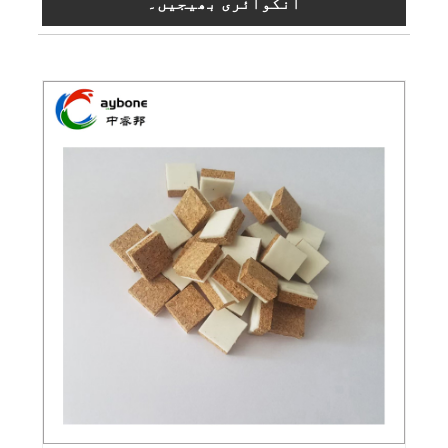
انکوائری بھیجیں۔