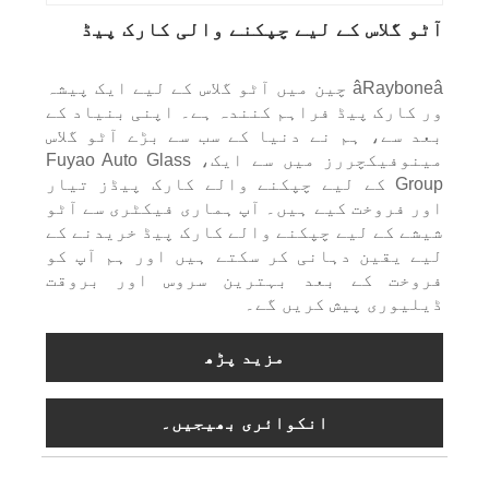
آٹو گلاس کے لیے چپکنے والی کارک پیڈ
âRayboneâ چین میں آٹو گلاس کے لیے ایک پیشہ
ور کارک پیڈ فراہم کنندہ ہے۔ اپنی بنیاد کے
بعد سے، ہم نے دنیا کے سب سے بڑے آٹو گلاس
مینوفیکچررز میں سے ایک، Fuyao Auto Glass
Group کے لیے چپکنے والے کارک پیڈز تیار
اور فروخت کیے ہیں۔ آپ ہماری فیکٹری سے آٹو
شیشے کے لیے چپکنے والے کارک پیڈ خریدنے کے
لیے یقین دہانی کر سکتے ہیں اور ہم آپ کو
فروخت کے بعد بہترین سروس اور بروقت
ڈیلیوری پیش کریں گے۔
مزید پڑھ
انکوائری بھیجیں۔