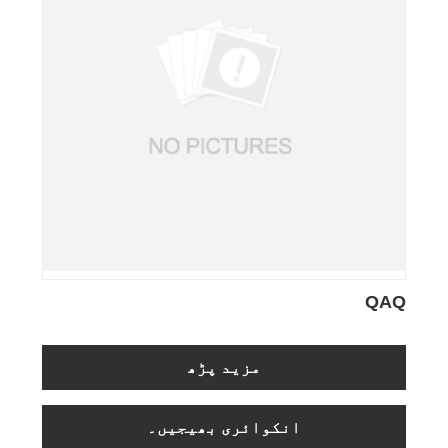
QAQ
مزید پڑھ
انکوائری بھیجیں۔