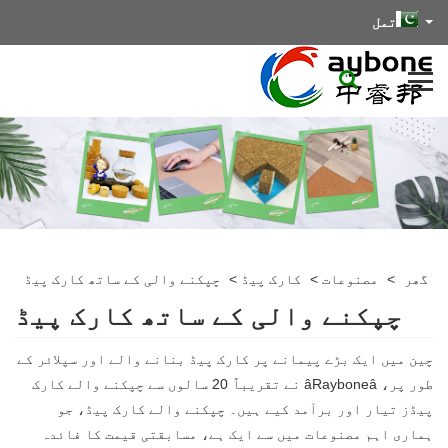
تمل
گھر
>
مصنوعات
>
کارک پیڈ
>
چپکنے والی کے ساتھ کارک پیڈ
چپکنے والی کے ساتھ کارک پیڈ
چین میں ایک بڑے پیمانے پر کارک پیڈ بنانے والے اور سپلائر کے
طور پر، âRayboneâ نے تقریباً 20 سالوں سے چپکنے والے کارک
پیڈز تیار اور برآمد کیے ہیں۔ چپکنے والے کارک پیڈ، جو
ہماری اہم مصنوعات میں سے ایک ہے، مسابقتی قیمت کا فائدہ