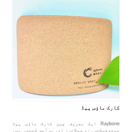
کارک ماؤس پیڈ
Raybone ایک معروف چین کارک ماؤس پیڈ
مینوفیکچررز، سپلائرز اور برآمد کنندہ ہے۔