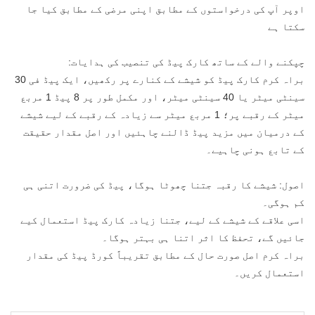
اوپر آپ کی درخواستوں کے مطابق اپنی مرضی کے مطابق کیا جا
سکتا ہے
چپکنے والے کے ساتھ کارک پیڈ کی تنصیب کی ہدایات:
براہ کرم کارک پیڈ کو شیشے کے کنارے پر رکھیں، ایک پیڈ فی 30
سینٹی میٹر یا 40 سینٹی میٹر، اور مکمل طور پر 8 پیڈ 1 مربع
میٹر کے رقبے پر؛ 1 مربع میٹر سے زیادہ کے رقبے کے لیے شیشے
کے درمیان میں مزید پیڈ ڈالنے چاہئیں اور اصل مقدار حقیقت
کے تابع ہونی چاہیے۔
اصول: شیشے کا رقبہ جتنا چھوٹا ہوگا، پیڈ کی ضرورت اتنی ہی
کم ہوگی۔
اسی علاقے کے شیشے کے لیے، جتنا زیادہ کارک پیڈ استعمال کیے
جائیں گے، تحفظ کا اثر اتنا ہی بہتر ہوگا۔
براہ کرم اصل صورت حال کے مطابق تقریباً کورڈ پیڈ کی مقدار
استعمال کریں۔