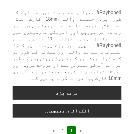
âRayboneâ معیاری مصنوعات میں سے ایک کے
طور پر، چپکنے والے 18mm کارک پیڈ،
مسابقتی قیمت کا فائدہ رکھتے ہیں اور
زیادہ تر یورپی اور امریکی مارکیٹوں میں
بہت مقبول ہیں۔ گزشتہ 20 سالوں میں،
âRayboneâ نے چین میں بڑے پیمانے پر کارک
مصنوعات بنانے والے اور سپلائر کے طور پر
کام کیا۔ پیشہ ور کارک پیڈ پروڈیوسر کے طور
پر، ہم آپ کو بہترین بعد از فروخت سروس اور
بروقت ڈیلیوری کے ذریعے چپکنے والے معیاری
18mm کارک پیڈ فراہم کرنا چاہیں گے۔
مزید پڑھ
انکوائری بھیجیں۔
>
2
1
<