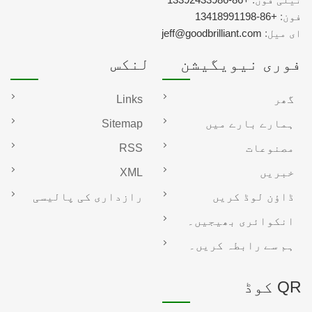
فون:
+86-13418991198
ای میل:
jeff@goodbrilliant.com
فوری نیویگیشن
لنکس
گھر
Links
ہمارے بارے میں
Sitemap
مصنوعات
RSS
خبریں
XML
ڈاؤن لوڈ کریں
رازداری کی پالیسی
انکوائری بھیجیں۔
ہم سے رابطہ کریں۔
QR کوڈ