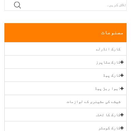
مصنوعات
کارک انڈرلے
کارک سٹاپرز
کارک پیڈ
ایوا ربڑ پیڈ
شیشے کی مشینری کے لوازمات
کارک کا تختہ
کارک کوسٹر