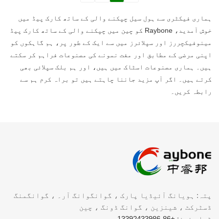
ہماری فیکٹری سے ہول سیل چپکنے والی کے ساتھ کارک پیڈ میں
خوش آمدید، Raybone کو چین میں چپکنے والی کے ساتھ کارک پیڈ
مینوفیکچررز اور سپلائرز میں سے ایک کے طور پر، ہم گاہکوں کو
اپنی مرضی کے مطابق اور مفت نمونے کی مصنوعات فراہم کر سکتے
ہیں۔ ہماری مصنوعات اسٹاک میں ہیں، اور ہم بلک سپلائی بھی
کرتے ہیں۔ اگر آپ مزید جاننا چاہتے ہیں تو براہ کرم ہم سے
رابطہ کریں۔
پتہ: ہویانگ آئیڈیا پارک ، گوانگوانگ آر۔ ، گوانگمنگ
ڈسٹرکٹ ، شینزین ، گوانگ ڈونگ ، چین
ٹیلی فون:
+86-13392433986