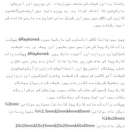
رکھتا ہے اور شیشے کی صنعت میں زیادہ تر یورپی اور امریکی
مارکیٹوں کا احاطہ کرتا ہے۔ ہم پوری دنیا میں ایجنٹوں/تقسیم
کاروں کی تلاش میں ہیں اور طویل مدتی تعاون سے باہمی فائدے کی
امید رکھتے ہیں۔
چین میں چائنا گلاس انڈسٹری کی مارکیٹ میں، âRayboneâ چپکنے
والے کارک پیڈ کی فراہمی میں مشہور اور پیشہ ور ہے۔ شیشے،
کھڑکیاں، دروازے اور آئینے نازک ہیں۔ âRayboneâ چپکنے والے
کارک پیڈ کو صاف طور پر ہٹایا جانا آسان ہے، پھر بھی نقل و
حمل، پیکنگ، اسٹوریج اور انسٹالیشن کے دوران آرکیٹیکچرل
شیشے، آٹو گلاس، فرنیچر کے شیشے، پتھر، کھڑکیوں اور دروازوں
پر محفوظ طریقے سے لگے رہتے ہیں۔ شیشے کے درمیان سیٹنگ،
کارک پیڈ کمپن کو جذب کر سکتے ہیں، پوزیشن کو برقرار رکھ
سکتے ہیں اور ٹوٹ پھوٹ کو روک سکتے ہیں۔
چپکنے والے کے ساتھ کارک پیڈ کا سائز: معیاری موٹائی: 3mmï¼
دیگر عام موٹائی: 1.5mmã2mmã4mmã5mmï¼¼ معیاری سائز:
18x18mmï¼
دیگر عام سائز: 10x10mmã15x15mmã20x20mmã40x40mm