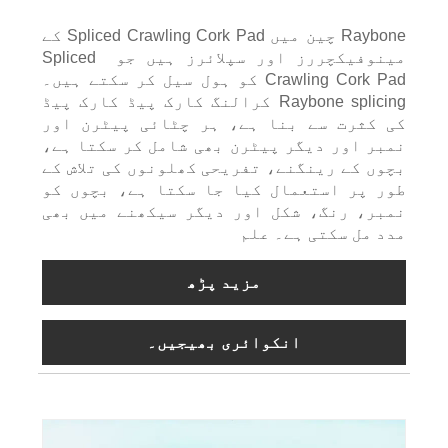
Raybone چین میں Spliced ​​Crawling Cork Pad کے
مینوفیکچررز اور سپلائرز ہیں جو Spliced ​​
Crawling Cork Pad کو ہول سیل کر سکتے ہیں۔
Raybone splicing کرالنگ کارک پیڈ کارک پیڈ
کی کثرت سے بنا ہے، ہر چٹائی پیٹرن اور
نمبر اور دیگر پیٹرن بھی شامل کر سکتا ہے،
بچوں کے رینگنے، تفریحی کھلونوں کی تلاش کے
طور پر استعمال کیا جا سکتا ہے، بچوں کو
نمبر، رنگ، شکل اور دیگر سیکھنے میں بھی
مدد مل سکتی ہے۔ علم
مزید پڑھ
انکوائری بھیجیں۔