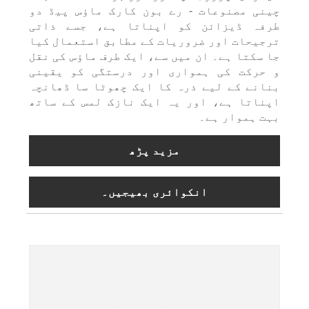
چینی مصنوعات - رے بون کارک ماؤس پیڈ دو
طرفہ ڈیزائن کو اپناتا ہے، جسے ذاتی
ترجیحات اور ضروریات کے مطابق استعمال کیا
جا سکتا ہے۔ ان میں سے، ایک طرف ماؤس کی نقل
و حرکت کی ہمواری اور درستگی کو یقینی
بنانے کے لیے ذرہ کا ایک چھوٹا سا ڈھانچہ
اپناتا ہے، اور یہ ایک نازک لمس کے ساتھ
بہت ہموار ہے۔
مزید پڑھ
انکوائری بھیجیں۔